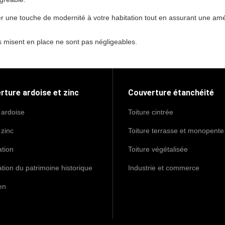
 une touche de modernité à votre habitation tout en assurant une améli
es misent en place ne sont pas négligeables.
rture ardoise et zinc
Couverture étanchéité
 ardoise
Toiture cintrée
 zinc
Toiture terrasse et monopente
tion
Toiture végétalisée
tion du patrimoine historique
Industrie et commerce
en