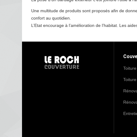
Une multitude de produits sont proposés afin de donner
confort au quotidien.
L’Etat encourage à l’amélioration de l’habitat. Les aid
Couve
Toiture
Toiture
Rénova
Rénova
Entreti